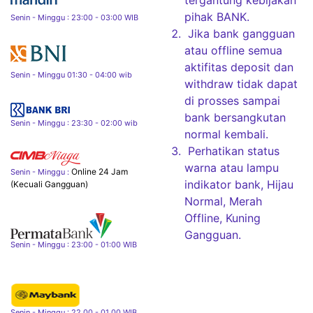
tergantung kebijakan
pihak BANK.
Senin - Minggu : 23:00 - 03:00 WIB
Jika bank gangguan
atau offline semua
aktifitas deposit dan
Senin - Minggu 01:30 - 04:00 wib
withdraw tidak dapat
di prosses sampai
bank bersangkutan
Senin - Minggu : 23:30 - 02:00 wib
normal kembali.
Perhatikan status
warna atau lampu
Online 24 Jam
Senin - Minggu :
indikator bank, Hijau
(Kecuali Gangguan)
Normal, Merah
Offline, Kuning
Gangguan.
Senin - Minggu : 23:00 - 01:00 WIB
Senin - Minggu : 22.00 - 01.00 WIB