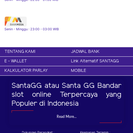
Senin - Minggu : 23:00 - 03:00 WIB
TENTANG KAMI
JADWAL BANK
E - WALLET
Link Alternatif SANTAGG
KALKULATOR PARLAY
MOBILE
SantaGG atau Santa GG Bandar
slot online Terpercaya yang
Populer di Indonesia
Read More...
Dukungan Perangkat :
Keamanan Terjamin :