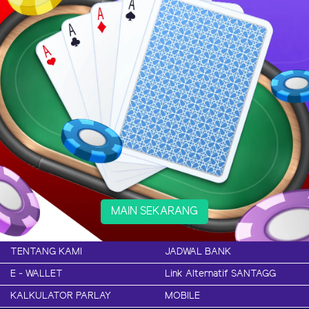
MAIN SEKARANG
TENTANG KAMI
JADWAL BANK
E - WALLET
Link Alternatif SANTAGG
KALKULATOR PARLAY
MOBILE