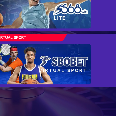
IRTUAL SPORT