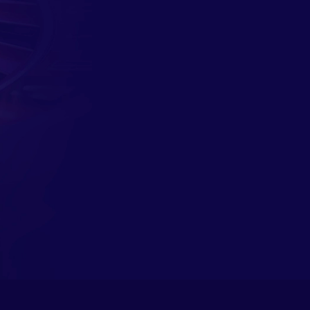
KULATOR PARLAY
MOBILE