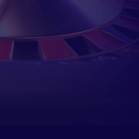
NK
E - WALLET
Link Alternatif SANTAGG
KAL