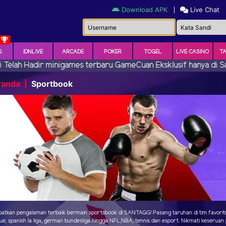
Download APK
Live Chat
O
S
IDNLIVE
ARCADE
POKER
TOGEL
LIVE CASINO
T
dir minigames terbaru GameCuan Eksklusif hanya di SantaGG, 100
randa
Sportbook
atkan pengalaman terbaik bermain sportsbook di SANTAGG! Pasang taruhan di tim favoritmu
ue, spanish la liga, german bundesliga hingga NFL,NBA, tennis dan esport. Nikmati keserua